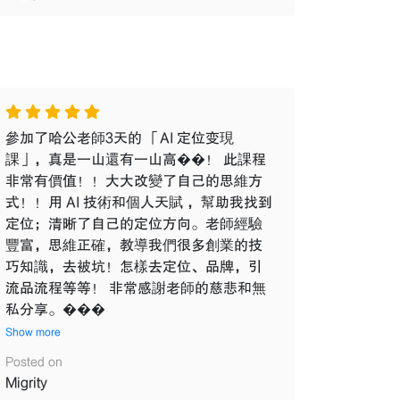
參加了哈公老師3天的 「AI 定位变現
課」，真是一山還有一山高��！ 此課程
非常有價值！！大大改變了自己的思維方
式！！用 AI 技術和個人天賦 ，幫助我找到
定位；清晰了自己的定位方向。老師經驗
豐富，思維正確，教導我們很多創業的技
巧知識，去被坑！怎樣去定位、品牌，引
流品流程等等！ 非常感謝老師的慈悲和無
私分享。���
Show more
Posted on
Migrity