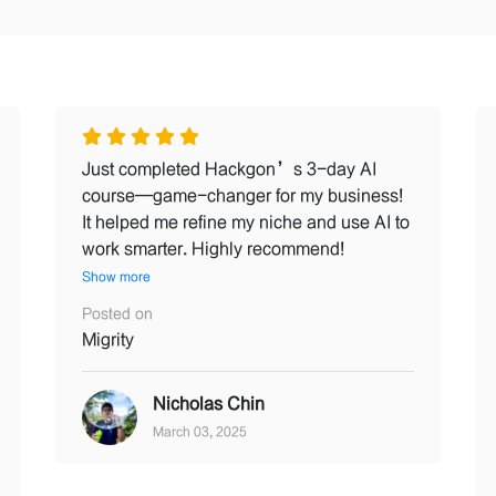
Just completed Hackgon’s 3-day AI
course—game-changer for my business!
It helped me refine my niche and use AI to
work smarter. Highly recommend!
Show more
Posted on
Migrity
Nicholas Chin
March 03, 2025