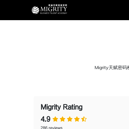
Migrity天
Migrity Rating
4.9
286 reviews