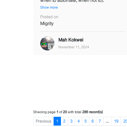
when to automate, when not to).
Show more
Posted on
Migrity
Mah Kokwei
November 11, 2024
Shwoing page
1
of
20
with total
286 record(s)
Previous
1
2
3
4
5
6
7
...
19
2