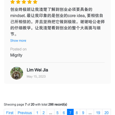
创业终极班让我清楚了解到创业必须要具备的
mindset. 最让我印象的是创业的core idea, 要相信自
己所相信的，并且坚持把它做到极致。谢谢哈公老师
的仔细教学，让我清楚看到创业的整个大画面与细
节。
Show more
Posted on
Migrity
Lim Wei Jia
May 15, 2023
Shwoing page
7
of
20
with total
286 record(s)
First
Previous
1
2
...
5
6
7
8
9
...
19
20
N