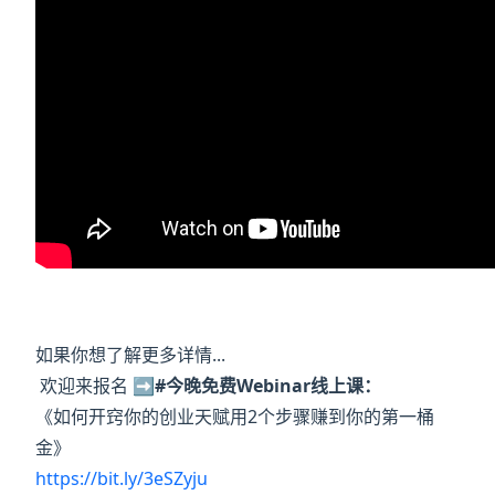
如果你想了解更多详情...
欢迎来报名
➡️#今晚免费Webinar线上课：
《如何开窍你的创业天赋用2个步骤赚到你的第一桶
金》
https://bit.ly/3eSZyju